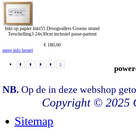
Inkt op papier
Inkt55
Droogvallers Groene strand
Terschelling3
24x30cm inclusief passe-partout
€
180,00
meer info
bestel
1
2
3
4
5
power
NB.
Op de in deze webshop geto
Copyright © 2025
Sitemap